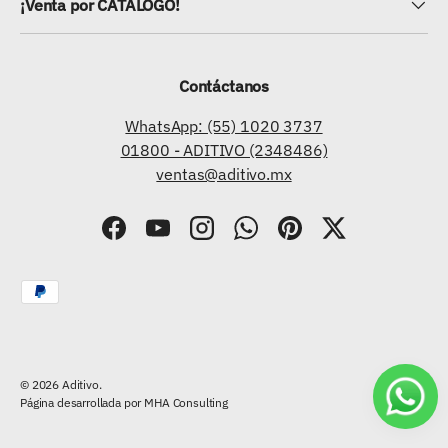
¡Venta por CATÁLOGO!
Contáctanos
WhatsApp: (55) 1020 3737
01800 - ADITIVO (2348486)
ventas@aditivo.mx
Facebook
YouTube
Instagram
WhatsApp
Pinterest
Twitter
Formas de pago aceptadas
© 2026
Aditivo
.
Página desarrollada por
MHA Consulting