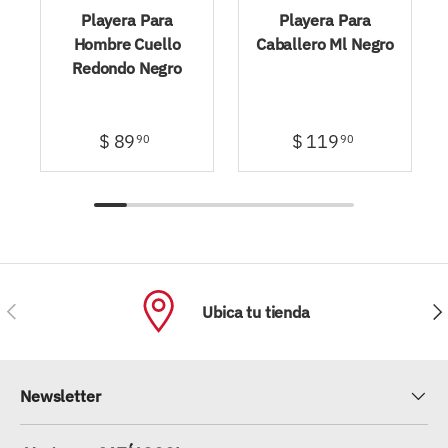
Playera Para
Playera Para
Hombre Cuello
Caballero Ml Negro
Redondo Negro
$ 89
$ 119
90
90
ANTERIOR
SIG
Ubica tu tienda
Newsletter