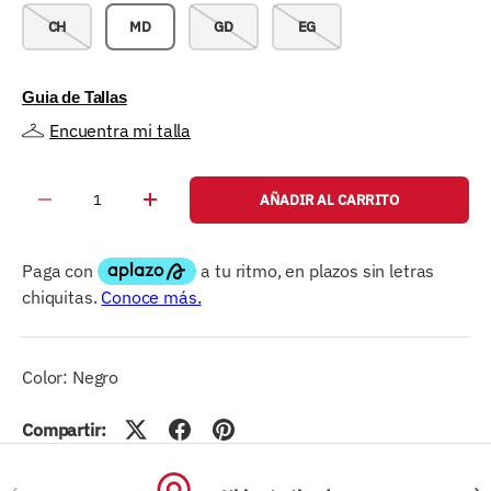
CH
MD
GD
EG
Guia de Tallas
Encuentra mi talla
Cant.
AÑADIR AL CARRITO
-
+
Color: Negro
Compartir:
ANTERIOR
SIG