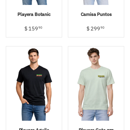
Playera Botanic
Camisa Puntos
$ 159
$ 299
90
90
Playera Aguila
Playera Gato zzz