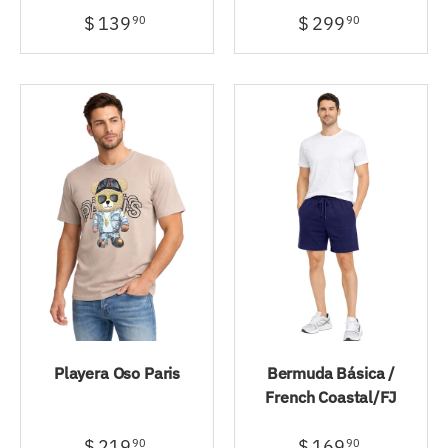
$ 139
$ 299
90
90
Playera Oso Paris
Bermuda Básica /
French Coastal/FJ
$ 219
$ 169
90
90