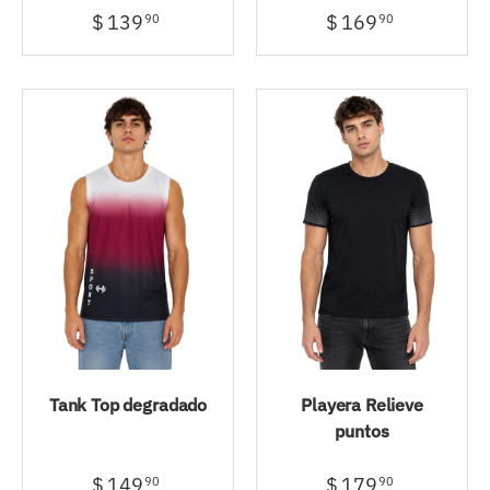
$ 139
$ 169
90
90
Tank Top degradado
Playera Relieve
puntos
$ 149
$ 179
90
90