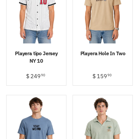
Playera tipo Jersey
Playera Hole In Two
NY 10
$ 249
$ 159
90
90