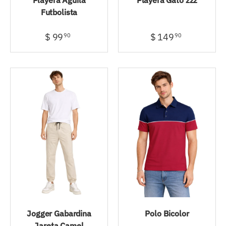
Futbolista
$ 99
$ 149
90
90
Jogger Gabardina
Polo Bicolor
Jareta Camel