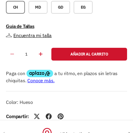
CH
MD
GD
EG
Guia de Tallas
Encuentra mi talla
Cant.
AÑADIR AL CARRITO
-
+
Color: Hueso
Compartir:
ANTERIOR
SIG